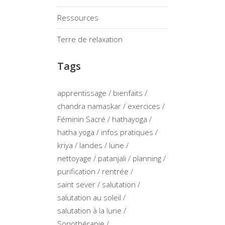
Ressources
Terre de relaxation
Tags
apprentissage
bienfaits
chandra namaskar
exercices
Féminin Sacré
hathayoga
hatha yoga
infos pratiques
kriya
landes
lune
nettoyage
patanjali
planning
purification
rentrée
saint sever
salutation
salutation au soleil
salutation à la lune
Sonothérapie