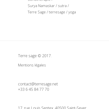
Surya Namaskar
sutra
Terre Sage
terresage
yoga
Terre sage © 2017.
Mentions légales
contact@terresage.net
+33 6 45 84 77 70
17, rue Louis Sentex, 40500 Saint-Sever