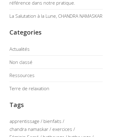
référence dans notre pratique.
La Salutation à la Lune, CHANDRA NAMASKAR
Categories
Actualités
Non classé
Ressources
Terre de relaxation
Tags
apprentissage
bienfaits
chandra namaskar
exercices
Féminin Sacré
hathayoga
hatha yoga