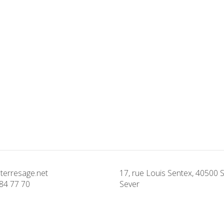
terresage.net
17, rue Louis Sentex, 40500 S
84 77 70
Sever