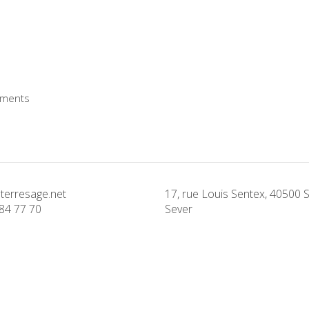
ments
terresage.net
17, rue Louis Sentex, 40500 S
84 77 70
Sever