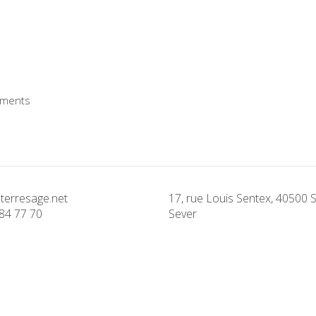
ments
terresage.net
17, rue Louis Sentex, 40500 S
84 77 70
Sever