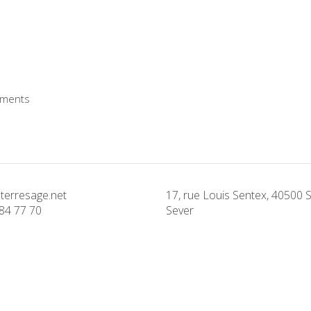
ments
terresage.net
17, rue Louis Sentex, 40500 S
84 77 70
Sever