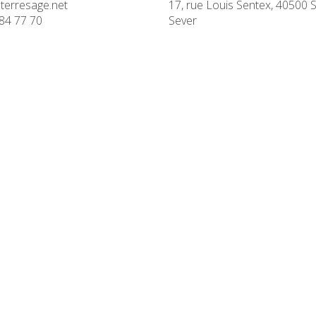
terresage.net
17, rue Louis Sentex, 40500 S
84 77 70
Sever