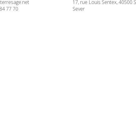
terresage.net
17, rue Louis Sentex, 40500 S
84 77 70
Sever